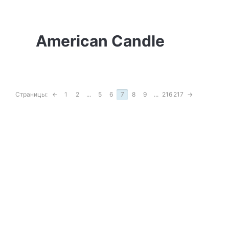
American Candle
Страницы:
←
1
2
...
5
6
7
8
9
...
216
217
→